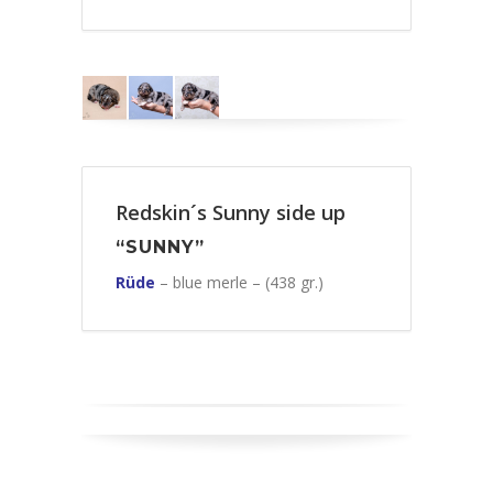
Redskin´s Sunny side up
“SUNNY”
Rüde
– blue merle – (438 gr.)