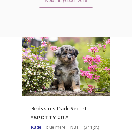
Welpentagebuch 2016
Redskin´s Dark Secret
“SPOTTY JR.”
Rüde
– blue mere – NBT – (344 gr.)